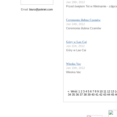
Jan 18th, 2012
Przed świętem Tet w Wietnamie - zdjęci
Email:
biuro@polviet.com
Ceremonia ślubna Czamów
Jan 14th, 2012
Ceremonia ślubna Czamów
Góry w Lao Cai
Jan 11th, 2012
Góry w Lao Cai
Wioska Vac
Jan 10th, 2012
Wioska Vac
< Wróć
1
2
3
4
5
6
7
8
9
10
11
12
13
1
34
35
36
37
38
39
40
41
42
43
44
45
4