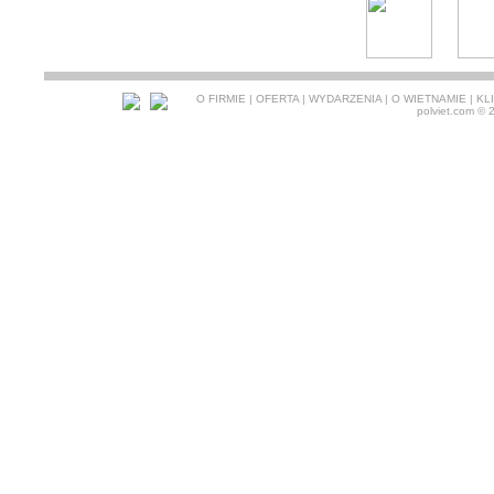
O FIRMIE
|
OFERTA
|
WYDARZENIA
|
O WIETNAMIE
|
KL
polviet.com
© 