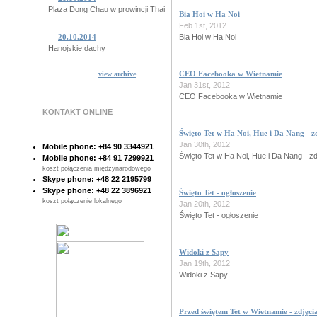
Plaza Dong Chau w prowincji Thai Binh
Bia Hoi w Ha Noi
Feb 1st, 2012
Bia Hoi w Ha Noi
20.10.2014
Hanojskie dachy
CEO Facebooka w Wietnamie
view archive
15.10.2014
Jan 31st, 2012
Niesamowite Ba Khan
CEO Facebooka w Wietnamie
KONTAKT ONLINE
14.10.2014
Tajemnicze plemiono z Quang Binh
Święto Tet w Ha Noi, Hue i Da Nang - z
Jan 30th, 2012
Mobile phone: +84 90 3344921
10.10.2014
Święto Tet w Ha Noi, Hue i Da Nang - zd
Mobile phone: +84 91 7299921
Sajgon pod woda!
koszt połączenia międzynarodowego
Skype phone: +48 22 2195799
Skype phone: +48 22 3896921
Święto Tet - ogłoszenie
07.10.2014
koszt połączenie lokalnego
Poczta Sajgonska
Jan 20th, 2012
Święto Tet - ogłoszenie
28.10.2014
Sajgonskie stare drzewa
Widoki z Sapy
Jan 19th, 2012
Widoki z Sapy
Przed świętem Tet w Wietnamie - zdjęci