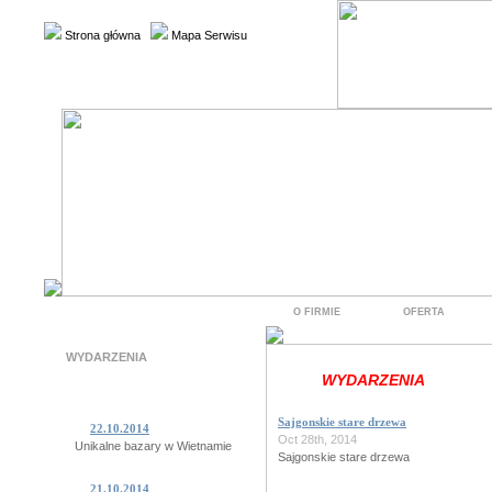
Strona główna
Mapa Serwisu
O FIRMIE
OFERTA
WYDARZENIA
WYDARZENIA
Sajgonskie stare drzewa
22.10.2014
Oct 28th, 2014
Unikalne bazary w Wietnamie
Sajgonskie stare drzewa
21.10.2014