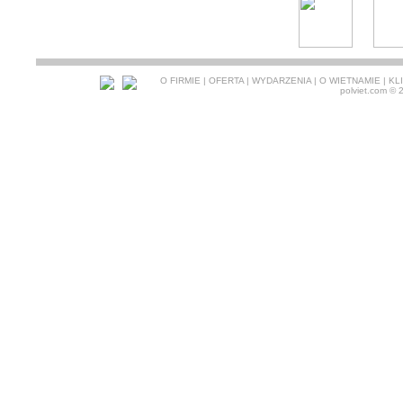
O FIRMIE
|
OFERTA
|
WYDARZENIA
|
O WIETNAMIE
|
KL
polviet.com
© 