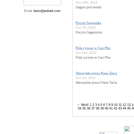
Oct 10th, 2014
Sajgon pod woda!
Email:
biuro@polviet.com
Poczta Sajgonska
Oct 7th, 2014
Poczta Sajgonska
Pola ryzowe w Cao Pha
Oct 2nd, 2014
Pola ryzowe w Cao Pha
Niezwykla praca Pana Tan'a
Oct 1st, 2014
Niezwykla praca Pana Tan'a
<
Wróć
1
2
3
4
5
6
7
8
9
10
11
12
13
1
34
35
36
37
38
39
40
41
42
43
44
45
4