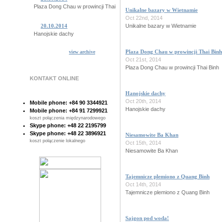
Plaza Dong Chau w prowincji Thai Binh
Unikalne bazary w Wietnamie
Oct 22nd, 2014
Unikalne bazary w Wietnamie
20.10.2014
Hanojskie dachy
Plaza Dong Chau w prowincji Thai Binh
view archive
15.10.2014
Oct 21st, 2014
Niesamowite Ba Khan
Plaza Dong Chau w prowincji Thai Binh
KONTAKT ONLINE
14.10.2014
Tajemnicze plemiono z Quang Binh
Hanojskie dachy
Oct 20th, 2014
Mobile phone: +84 90 3344921
10.10.2014
Hanojskie dachy
Mobile phone: +84 91 7299921
Sajgon pod woda!
koszt połączenia międzynarodowego
Skype phone: +48 22 2195799
Skype phone: +48 22 3896921
Niesamowite Ba Khan
07.10.2014
koszt połączenie lokalnego
Poczta Sajgonska
Oct 15th, 2014
Niesamowite Ba Khan
28.10.2014
Sajgonskie stare drzewa
Tajemnicze plemiono z Quang Binh
Oct 14th, 2014
Tajemnicze plemiono z Quang Binh
Sajgon pod woda!