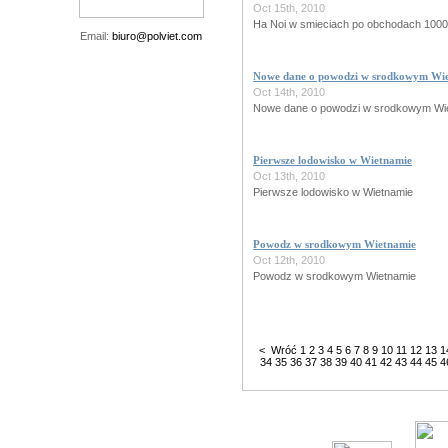
Oct 15th, 2010
Ha Noi w smieciach po obchodach 1000 
Email:
biuro@polviet.com
Nowe dane o powodzi w srodkowym Wi
Oct 14th, 2010
Nowe dane o powodzi w srodkowym Wi
Pierwsze lodowisko w Wietnamie
Oct 13th, 2010
Pierwsze lodowisko w Wietnamie
Powodz w srodkowym Wietnamie
Oct 12th, 2010
Powodz w srodkowym Wietnamie
< Wróć
1
2
3
4
5
6
7
8
9
10
11
12
13
1
34
35
36
37
38
39
40
41
42
43
44
45
4