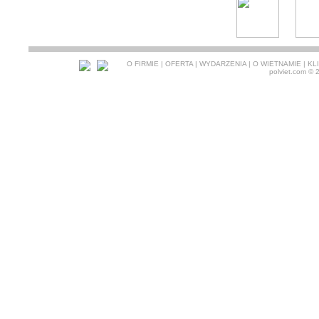
O FIRMIE
|
OFERTA
|
WYDARZENIA
|
O WIETNAMIE
|
KL
polviet.com
© 