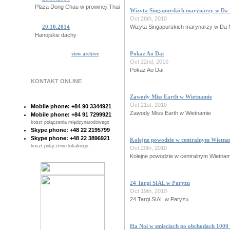
Plaza Dong Chau w prowincji Thai Binh
Wizyta Singapurskich marynarzy w Da
Oct 26th, 2010
Wizyta Singapurskich marynarzy w Da
20.10.2014
Hanojskie dachy
Pokaz Ao Dai
view archive
15.10.2014
Oct 22nd, 2010
Niesamowite Ba Khan
Pokaz Ao Dai
KONTAKT ONLINE
14.10.2014
Tajemnicze plemiono z Quang Binh
Zawody Miss Earth w Wietnamie
Oct 21st, 2010
Mobile phone: +84 90 3344921
10.10.2014
Zawody Miss Earth w Wietnamie
Mobile phone: +84 91 7299921
Sajgon pod woda!
koszt połączenia międzynarodowego
Skype phone: +48 22 2195799
Skype phone: +48 22 3896921
Kolejne powodzie w centralnym Wietna
07.10.2014
koszt połączenie lokalnego
Poczta Sajgonska
Oct 20th, 2010
Kolejne powodzie w centralnym Wietnam
28.10.2014
Sajgonskie stare drzewa
24 Targi SIAL w Paryzu
Oct 19th, 2010
24 Targi SIAL w Paryzu
Ha Noi w smieciach po obchodach 1000 