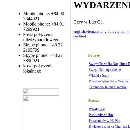
WYDARZEN
Mobile phone: +84 90
3344921
Góry w Lao Cai
Mobile phone: +84 91
7299921
english.vietnamnet.vn/en/vietnam-
koszt połączenia
cai.html
międzynarodowego
Skype phone: +48 22
2195799
Skype phone: +48 22
Nowsze
3896921
Święto Tet w Ha Noi, Hue i D
koszt połączenie
Święto Tet - ogłoszenie
lokalnego
Widoki z Sapy
Przed świętem Tet w Wietnami
Ceremonia ślubna Czamów
Starsze
Wioska Vac
Pack -bike w Hue
Pokaz mody w Ha Noi
Kwiatowa wioska Nhat Tan k