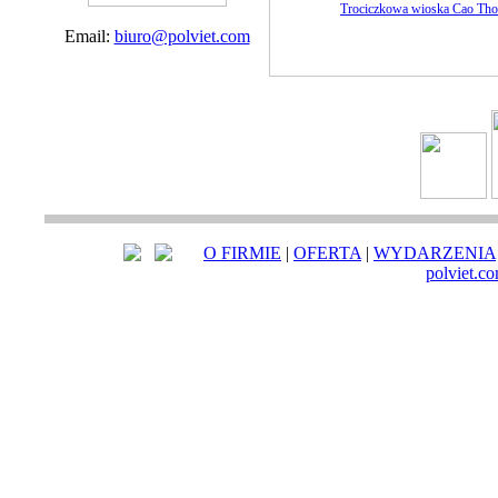
Trociczkowa wioska Cao Th
Email:
biuro@polviet.com
O FIRMIE
|
OFERTA
|
WYDARZENIA
polviet.c