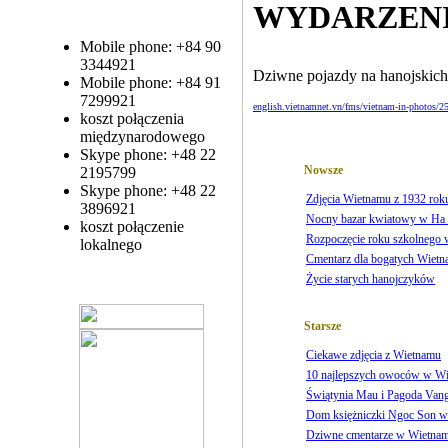
WYDARZEN
Mobile phone: +84 90
3344921
Dziwne pojazdy na hanojskich
Mobile phone: +84 91
7299921
english.vietnamnet.vn/fms/vietnam-in-photos/25
koszt połączenia
międzynarodowego
Skype phone: +48 22
Nowsze
2195799
Skype phone: +48 22
Zdjęcia Wietnamu z 1932 rok
3896921
Nocny bazar kwiatowy w Ha
koszt połączenie
Rozpoczęcie roku szkolnego
lokalnego
Cmentarz dla bogatych Wiet
Życie starych hanojczyków
Starsze
Ciekawe zdjęcia z Wietnamu
10 najlepszych owoców w Wi
Świątynia Mau i Pagoda Van
Dom księżniczki Ngoc Son 
Dziwne cmentarze w Wietnam