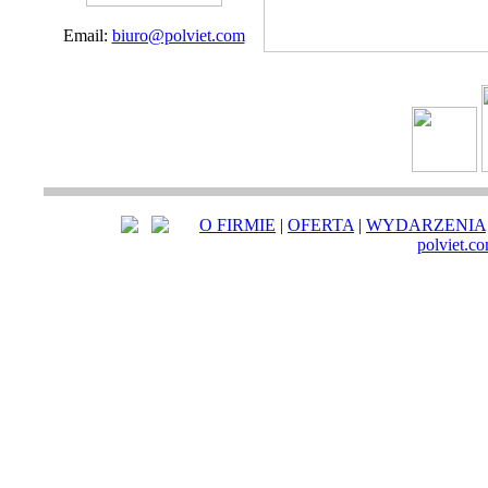
Email:
biuro@polviet.com
O FIRMIE
|
OFERTA
|
WYDARZENIA
polviet.c